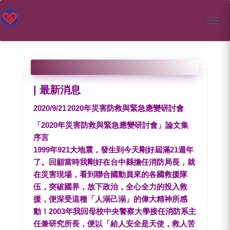
Toggl
| 最新消息
2020/9/21
2020年災害防救與緊急應變研討會
「2020年災害防救與緊急應變研討會」論文集
序言
1999年921大地震，發生到今天剛好屆滿21週年
了。回顧當時我剛好在台中縣擔任消防局長，就
在災害現場，看到聯合國動員來的各國救援隊
伍，突破國界，放下政治，全心全力的投入救
援，便深受這種「人溺己溺」的偉大精神所感
動！2003年我回母校中央警察大學接任消防系主
任兼研究所長，便以「給人安全是天使，救人苦