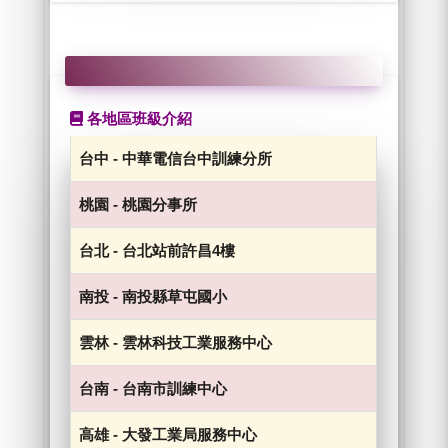
各地區班級介紹
台中
-
中華電信台中訓練分所
桃園
-
桃園分事所
台北
-
台北站前許昌4樓
南投
-
南投縣草屯國小
雲林
-
雲林科技工業服務中心
台南
-
台南市訓練中心
高雄
-
大發工業局服務中心