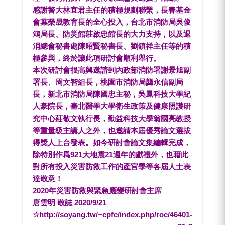
感謝警大林宜君主任的積極規劃聯繫，長春基金
會葉榮晟教育長的全心投入，台北市消防局吳俊
鴻局長、防災館莊啟忠館長的大力支持，以及退
消總會秘書處陳昭賢秘書長、劉鎮祥主任等的積
極參與，終於讓此項研討會順利舉行。
本次研討會很高興邀請到內政部消防署謝景旭副
署長、周文智組長，桃園市消防局龔永信副局
長，新北市消防局陳國忠主秘，吳鳳科技大學紀
人豪院長，臺北醫學大學衛生政策及健康照護研
究中心莊敬文執行長，勤益科技大學翁國亮教授
等重量級主講人之外，也邀請本屆優秀論文選拔
得獎人上台發表。如今研討會論文集編輯完成，
除特別作爲921大地震21週年的獻禮外，也藉此
對所有投入災害防救工作的產官學等各屆人士表
達敬意！
2020年災害防救與緊急應變研討會主席
唐雲明 敬誌 2020/9/21
☆http://soyang.tw/~cpfc/index.php/roc/46401-