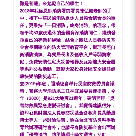
難是菩薩」來勉勵自己的學生！
2018年我從恩師消防署前署長陳弘毅老師的手
中，接下中華民國消防退休人員協會總會長的重
任，更秉持「一日消防，終身消防」的理念，帶
領平均53歲便退休的全國資深消防同仁，繼續發
揮自己的專業和經驗，結合財團法人長春防災基
金會長期建立的防火管理教育平台，辦理長照自
衛消防演練、為獨居長者及低收入戶等弱勢家
庭，免費安裝住宅火災警報器及瓦斯爐火安全器
等系列公益活動，鼓勵大家投身社區安全擔任健
康快樂的防災志工。
去(2019)年底，退消總會舉行災害防救委員會議
時，警察大學消防系主任林宜君委員便提議，今
年（2020）是921大地震21週年，建議辦理「災
害防救與緊急應變研討會」。我覺得建議很好，
旋即召集財團法人長春防災基金會教育長葉榮晟
博士等人一起討論決議，除在台北市防災科學教
育館辦理研討會外，也請長春防災基金會出面辦
理「優秀消防、防災博碩士論文選拔」活動。